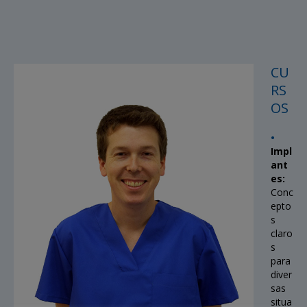
CU
RS
OS
•
Impl
ant
es:
Conc
epto
s
claro
s
para
diver
sas
situa