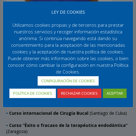
cion
es
LEY DE COOKIES
clínic
as
Utilizamos cookies propias y de terceros para prestar
(Mad
nuestros servicios y recoger información estadística
rid)
anónima. Si continúa navegando está dando su
consentimiento para la aceptación de las mencionadas
•
Advance Course in Implant Dentistry
(Berna, Suiza)
cookies y la aceptación de nuestra política de cookies.
Puede obtener más información sobre las cookies, o bien
•
Forum del VIII Master en Implantología en Cirugía y
Prostodoncia
(Madrid)
conocer cómo cambiar la configuración en nuestra Política
de Cookies.
•
XXX Curso básico teórico de Cirugía Bucal
por el Centro
CONFIGURACIÓN DE COOKIES
Médico Teknon (Barcelona)
POLÍTICA DE COOKIES
RECHAZAR COOKIES
ACEPTAR
•
Cirugía Bucal para odontólogos y estomatólogos
generalistas
(Pamplona)
•
Curso internacional de Cirugía Bucal
(Santiago de Cuba)
•
Curso “Éxito o fracaso de la terapéutica endodóntica”
(Zaragoza)