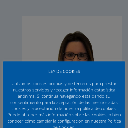
LEY DE COOKIES
Utilizamos cookies propias y de terceros para prestar
nuestros servicios y recoger información estadística
anónima. Si continúa navegando está dando su
consentimiento para la aceptación de las mencionadas
cookies y la aceptación de nuestra política de cookies.
Puede obtener más información sobre las cookies, o bien
conocer cómo cambiar la configuración en nuestra Política
de Cookies.