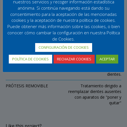
prótesis fijas
utilizamos las técnicas más novedosas y los
nuestros servicios y recoger información estadística
mejores materiales tales como
zirconio, porcelana pura,
anónima. Si continúa navegando está dando su
carillas de porcelana
, etc.
consentimiento para la aceptación de las mencionadas
cookies y la aceptación de nuestra política de cookies.
Puede obtener más información sobre las cookies, o bien
conocer cómo cambiar la configuración en nuestra Política
Prótesis Fija y Removible
de Cookies.
CONFIGURACIÓN DE COOKIES
PRÓTESIS FIJA
Las prótesis fijas, son prótesis
completamente
POLÍTICA DE COOKIES
RECHAZAR COOKIES
ACEPTAR
dentosoportadas, que toman
apoyo únicamente en los
dientes.
PRÓTESIS REMOVIBLE
Tratamiento dirigido a
reemplazar dientes ausentes
con aparatos de "poner y
quitar"
Like this project?