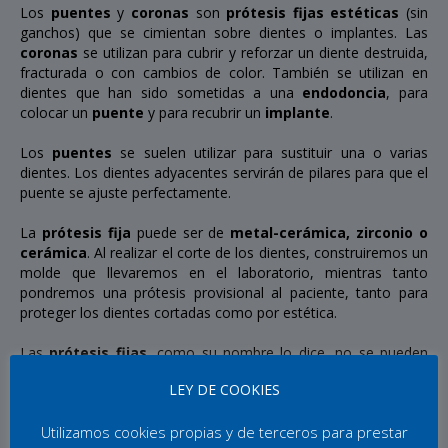
Los
puentes
y
coronas
son
prótesis fijas estéticas
(sin
ganchos) que se cimientan sobre dientes o implantes. Las
coronas
se utilizan para cubrir y reforzar un diente destruida,
fracturada o con cambios de color. También se utilizan en
dientes que han sido sometidas a una
endodoncia
, para
colocar un
puente
y para recubrir un
implante
.
Los
puentes
se suelen utilizar para sustituir una o varias
dientes. Los dientes adyacentes servirán de pilares para que el
puente se ajuste perfectamente.
La
prótesis fija
puede ser de
metal-cerámica, zirconio o
cerámica
. Al realizar el corte de los dientes, construiremos un
molde que llevaremos en el laboratorio, mientras tanto
pondremos una prótesis provisional al paciente, tanto para
proteger los dientes cortadas como por estética.
Las
prótesis fijas
, como su nombre lo dice, no se pueden
quitar y dan más bienestar al paciente. Las
removibles
si que
LEY DE COOKIES
se pueden quitar y los pacientes suele adaptarse bastante bien
a ellas. Para confeccionar las
prótesis removibles
utilizamos
Utilizamos cookies propias y de terceros para prestar
resinas, dientes y metales de máxima calidad
. Para las